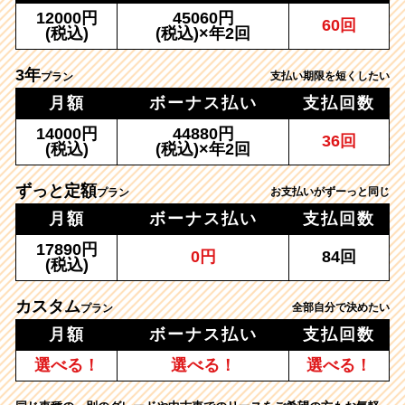
12000円
45060円
60回
(税込)
(税込)×年2回
3年
支払い期限を短くしたい
プラン
月額
ボーナス払い
支払回数
14000円
44880円
36回
(税込)
(税込)×年2回
ずっと定額
お支払いがずーっと同じ
プラン
月額
ボーナス払い
支払回数
17890円
0円
84回
(税込)
カスタム
全部自分で決めたい
プラン
月額
ボーナス払い
支払回数
選べる！
選べる！
選べる！