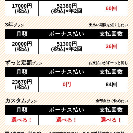
17000円
52380円
60回
(税込)
(税込)×年2回
3年
支払い期限を短くしたい
プラン
月額
ボーナス払い
支払回数
20000円
51300円
36回
(税込)
(税込)×年2回
ずっと定額
お支払いがずーっと同じ
プラン
月額
ボーナス払い
支払回数
23670円
0円
84回
(税込)
カスタム
全部自分で決めたい
プラン
月額
ボーナス払い
支払回数
選べる！
選べる！
選べる！